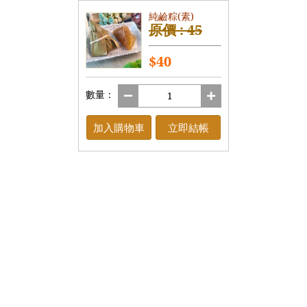
純鹼粽(素)
原價 : 45
$40
數量：
加入購物車
立即結帳