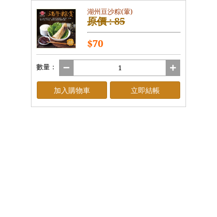
湖州豆沙粽(葷)
原價 : 85
$70
數量：
加入購物車
立即結帳