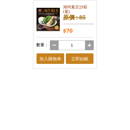
湖州素豆沙粽
(素)
原價 : 85
$70
數量：
加入購物車
立即結帳