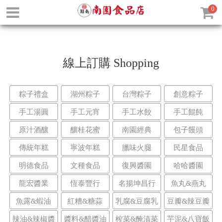
0
線上訂購
Shopping
粽子禮盒
湖州粽子
台灣粽子
創意粽子
手工湯圓
手工元宵
手工水餃
手工餛飩
原汁酒釀
釀桂花蜜
南園經典
包子饅頭
傳統年糕
寧波年糕
臘味火腿
民星食品
明德食品
文種食品
復興醬園
哈哈醬園
龍宏醬業
恆泰豐行
名揚坤昌行
魚丸&燕丸
魚露&蝦油
紅糟&糖蒜
乳腐&豆腐乳
豆瓣&辣豆瓣
辣油&辣椒醬
醬料&醋醬油
榨菜&醃漬菜
芋泥&八寶飯