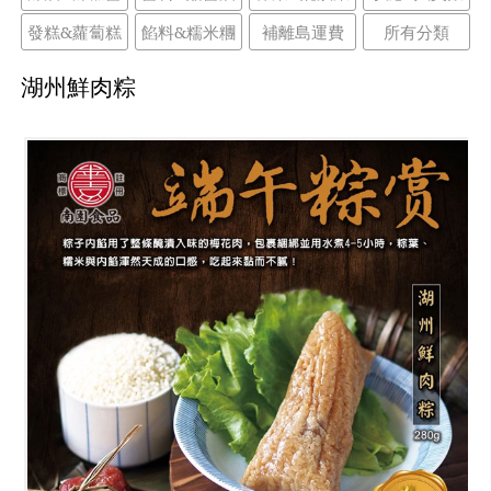
發糕&蘿蔔糕
餡料&糯米糰
補離島運費
所有分類
湖州鮮肉粽