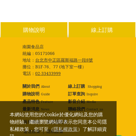
購物說明
線上訂購
南園食品店
統編：
05171066
地址：
台北市中正區羅斯福路一段8號
攤位：
B1F-76、77 (地下室一樓）
電話：
02-33433999
關於我們
線上訂購
About
Shopping
購物說明
訂單查詢
Guide
Inquire
產品特色
影音介紹
Feature
Media
最新消息
聯絡我們
News
Contact_us
本網站使用您的Cookie於優化網站及您的購
物經驗。繼續瀏覽網站即表示您同意本公司隱
服務條款
｜
退換貨政策
私權政策，您可至（
隱私權政策
）了解詳細資
運送政策
｜
隱私政策