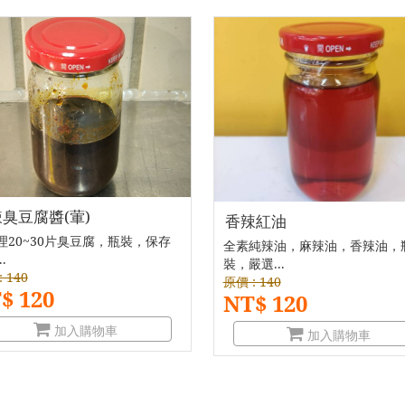
臭豆腐醬(葷)
香辣紅油
理20~30片臭豆腐，瓶裝，保存
全素純辣油，麻辣油，香辣油，
.
裝，嚴選...
 140
原價 : 140
$ 120
NT$ 120
加入購物車
加入購物車