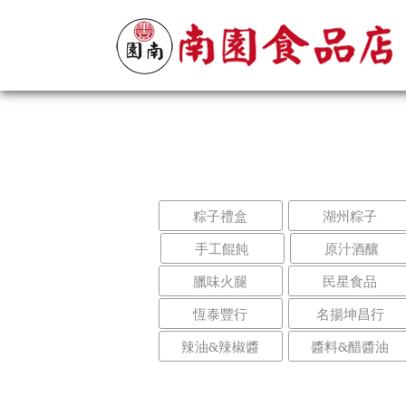
粽子禮盒
湖州粽子
手工餛飩
原汁酒釀
臘味火腿
民星食品
恆泰豐行
名揚坤昌行
辣油&辣椒醬
醬料&醋醬油