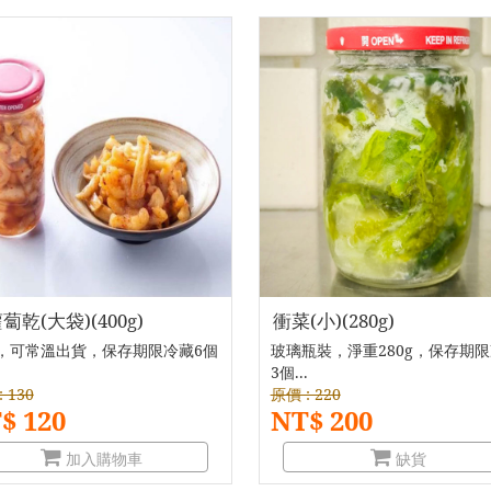
蔔乾(大袋)(400g)
衝菜(小)(280g)
，可常溫出貨，保存期限冷藏6個
玻璃瓶裝，淨重280g，保存期
3個...
 130
原價 : 220
$ 120
NT$ 200
加入購物車
缺貨