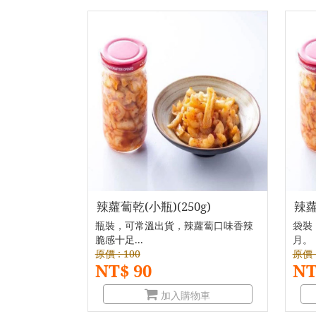
辣蘿蔔乾(小瓶)(250g)
辣蘿
瓶裝，可常溫出貨，辣蘿蔔口味香辣
袋裝
脆感十足...
月。
原價 : 100
原價 :
NT$ 90
NT
加入購物車