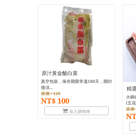
原汁黃金酸白菜
真空包裝，保存期限常溫180天，開封
後須...
精
原價 : 120
火鍋
NT$ 100
(五花
原價 :
加入購物車
NT