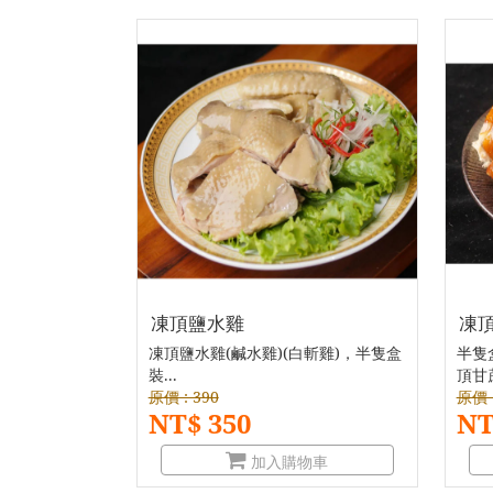
凍頂鹽水雞
凍
凍頂鹽水雞(鹹水雞)(白斬雞)，半隻盒
半隻
裝...
頂甘蔗
原價 : 390
原價 :
NT$ 350
NT
加入購物車