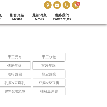
0
色
影音介紹
最新消息
聯絡我們
e
Media
News
Contact_us
手工元宵
手工水餃
傳統年糕
寧波年糕
哈哈醬園
龍宏醬業
乳腐&豆腐乳
豆瓣&辣豆瓣
餡料&糯米糰
補離島運費