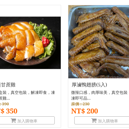
頂甘蔗雞
厚滷鴨翅膀(5入)
盒裝，真空包裝，解凍即食，凍
微辣口感，肉厚味美，真空包裝
雞...
凍即可品...
 390
原價 : 230
$ 350
NT$ 200
加入購物車
加入購物車