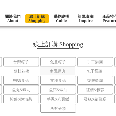
關於我們
線上訂購
購物說明
訂單查詢
產品特
About
Shopping
Guide
Inquire
Featur
線上訂購
Shopping
台灣粽子
創意粽子
手工湯圓
釀桂花蜜
南園經典
包子饅頭
明德食品
文種食品
復興醬園
魚丸&燕丸
魚露&蝦油
紅糟&糖蒜
榨菜&醃漬菜
芋泥&八寶飯
發糕&蘿蔔糕
所有分類