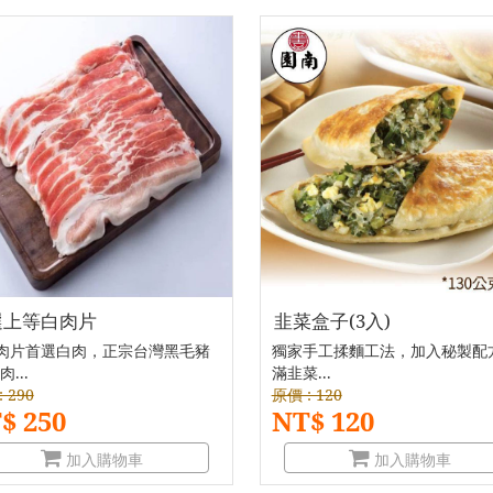
選上等白肉片
韭菜盒子(3入)
肉片首選白肉，正宗台灣黑毛豬
獨家手工揉麵工法，加入秘製配
肉...
滿韭菜...
 290
原價 : 120
$ 250
NT$ 120
加入購物車
加入購物車