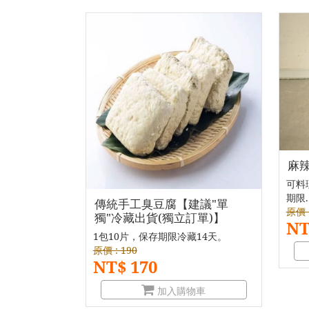
麻辣
可料
期限..
傳統手工臭豆腐【建議"單
原價 :
獨"冷藏出貨(獨立訂單)】
NT
1包10片，保存期限冷藏14天。
原價 : 190
NT$ 170
加入購物車