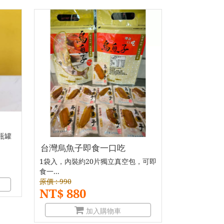
瓶罐
台灣烏魚子即食一口吃
1袋入，內裝約20片獨立真空包，可即
食一...
原價 : 990
NT$ 880
加入購物車