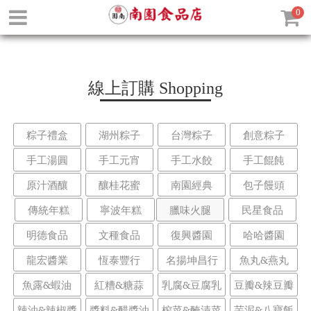
0
線上訂購
Shopping
粽子禮盒
湖州粽子
台灣粽子
創意粽子
手工湯圓
手工元宵
手工水餃
手工餛飩
原汁酒釀
釀桂花蜜
南園經典
包子饅頭
傳統年糕
寧波年糕
臘味火腿
民星食品
明德食品
文種食品
復興醬園
哈哈醬園
龍宏醬業
恆泰豐行
名揚坤昌行
魚丸&燕丸
魚露&蝦油
紅糟&糖蒜
乳腐&豆腐乳
豆瓣&辣豆瓣
辣油&辣椒醬
醬料&醋醬油
榨菜&醃漬菜
芋泥&八寶飯