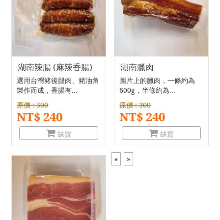
湖南辣腸 (麻辣香腸)
湖南臘肉
選用台灣豬後腿肉、豬油角
圖片上的臘肉，一條約為
製作而成，香腸有...
600g，半條約為...
原價 : 300
原價 : 300
NT$ 240
NT$ 240
缺貨
缺貨
«
»