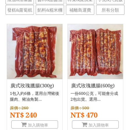
發糕&蘿蔔糕
餡料&糯米糰
補離島運費
所有分類
廣式玫瑰臘腸(300g)
廣式玫瑰臘腸(600g)
1包入約6條，選用台灣豬後
一份600公克，可能會分成
腿肉、豬油角製...
2包出貨。選用...
原價 : 260
原價 : 500
NT$ 240
NT$ 470
加入購物車
加入購物車