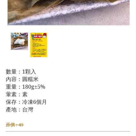
數量：1顆入
內容：圓糯米
重量：180g±5
%
葷素：素
保存：冷凍6個月
產地：台灣
原價 : 45