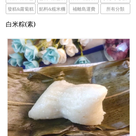
發糕&蘿蔔糕
餡料&糯米糰
補離島運費
所有分類
白米粽(素)