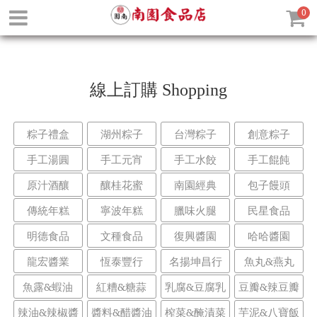
0
線上訂購
Shopping
粽子禮盒
湖州粽子
台灣粽子
創意粽子
手工湯圓
手工元宵
手工水餃
手工餛飩
原汁酒釀
釀桂花蜜
南園經典
包子饅頭
傳統年糕
寧波年糕
臘味火腿
民星食品
明德食品
文種食品
復興醬園
哈哈醬園
龍宏醬業
恆泰豐行
名揚坤昌行
魚丸&燕丸
魚露&蝦油
紅糟&糖蒜
乳腐&豆腐乳
豆瓣&辣豆瓣
辣油&辣椒醬
醬料&醋醬油
榨菜&醃漬菜
芋泥&八寶飯