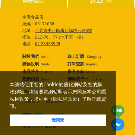
購物說明
線上訂購
南園食品店
統編：
05171066
地址：
台北市中正區羅斯福路一段8號
攤位：
B1F-76、77 (地下室一樓）
電話：
02-33433999
關於我們
線上訂購
About
Shopping
購物說明
訂單查詢
Guide
Inquire
產品特色
影音介紹
Feature
Media
最新消息
聯絡我們
News
Contact_us
本網站使用您的Cookie於優化網站及您的購
物經驗。繼續瀏覽網站即表示您同意本公司隱
服務條款
｜
退換貨政策
私權政策，您可至（
隱私權政策
）了解詳細資
運送政策
｜
隱私政策
訊。
我同意
網頁設計
‧
旅遊趣