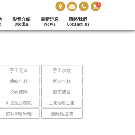
0
色
影音介紹
最新消息
聯絡我們
e
Media
News
Contact_us
手工元宵
手工水餃
傳統年糕
寧波年糕
哈哈醬園
龍宏醬業
乳腐&豆腐乳
豆瓣&辣豆瓣
餡料&糯米糰
補離島運費