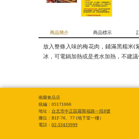
商品簡介
商品標示
放入整條入味的梅花肉，鋪滿黑糯米(紫
冰，可電鍋加熱或是煮水加熱，不建議
南園食品店
統編：
05171066
地址：
台北市中正區羅斯福路一段8號
攤位：
B1F-76、77 (地下室一樓）
電話：
02-33433999