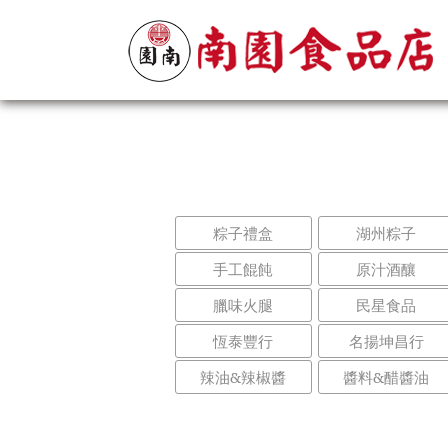
粽子禮盒
湖州粽子
手工餛飩
原汁酒釀
臘味火腿
民星食品
恆泰豐行
名揚坤昌行
辣油&辣椒醬
醬料&醋醬油