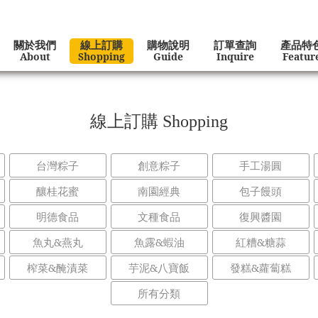
關於我們
線上訂購
購物說明
訂單查詢
產品特
About
Shopping
Guide
Inquire
Featur
線上訂購
Shopping
台灣粽子
創意粽子
手工湯圓
釀桂花蜜
南園經典
包子饅頭
明德食品
文種食品
復興醬園
魚丸&燕丸
魚露&蝦油
紅糟&糖蒜
榨菜&醃漬菜
芋泥&八寶飯
發糕&蘿蔔糕
所有分類