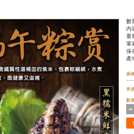
數
內
重量
葷
保
產
原價 
售
數