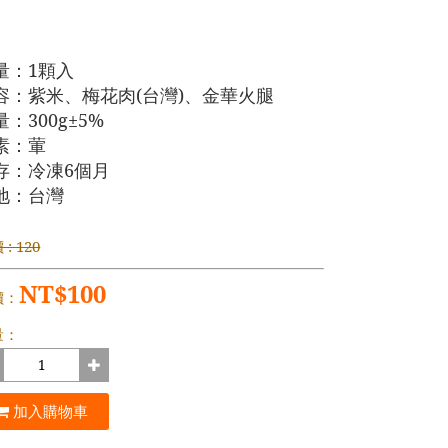
量：1顆入
容：紫米、梅花肉(台灣)、金華火腿
：300g±5
%
素：葷
存：冷凍6個月
地：台灣
: 120
NT$100
價：
量：
加入購物車