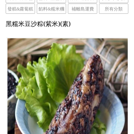
發糕&蘿蔔糕
餡料&糯米糰
補離島運費
所有分類
黑糯米豆沙粽(紫米)(素)