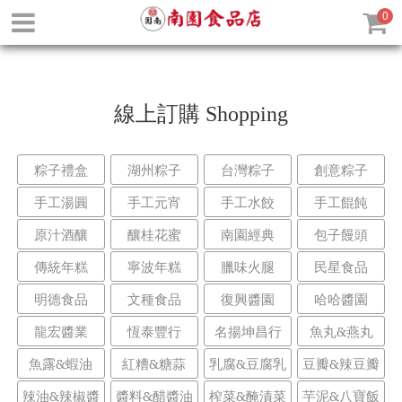
0
線上訂購
Shopping
粽子禮盒
湖州粽子
台灣粽子
創意粽子
手工湯圓
手工元宵
手工水餃
手工餛飩
原汁酒釀
釀桂花蜜
南園經典
包子饅頭
傳統年糕
寧波年糕
臘味火腿
民星食品
明德食品
文種食品
復興醬園
哈哈醬園
龍宏醬業
恆泰豐行
名揚坤昌行
魚丸&燕丸
魚露&蝦油
紅糟&糖蒜
乳腐&豆腐乳
豆瓣&辣豆瓣
辣油&辣椒醬
醬料&醋醬油
榨菜&醃漬菜
芋泥&八寶飯