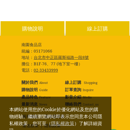
購物說明
線上訂購
南園食品店
統編：
05171066
地址：
台北市中正區羅斯福路一段8號
攤位：
B1F-76、77 (地下室一樓）
電話：
02-33433999
關於我們
線上訂購
About
Shopping
購物說明
訂單查詢
Guide
Inquire
產品特色
影音介紹
Feature
Media
最新消息
聯絡我們
News
Contact_us
本網站使用您的Cookie於優化網站及您的購
物經驗。繼續瀏覽網站即表示您同意本公司隱
服務條款
｜
退換貨政策
私權政策，您可至（
隱私權政策
）了解詳細資
運送政策
｜
隱私政策