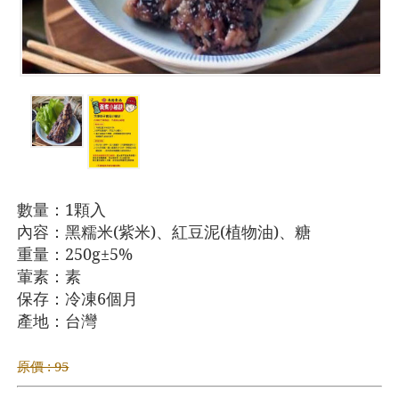
數量：1顆入
內容：黑糯米(紫米)、紅豆泥(植物油)、糖
重量：250g±5
%
葷素：素
保存：冷凍6個月
產地：台灣
原價 : 95