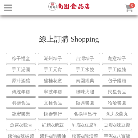
0
線上訂購
Shopping
粽子禮盒
湖州粽子
台灣粽子
創意粽子
手工湯圓
手工元宵
手工水餃
手工餛飩
原汁酒釀
釀桂花蜜
南園經典
包子饅頭
傳統年糕
寧波年糕
臘味火腿
民星食品
明德食品
文種食品
復興醬園
哈哈醬園
龍宏醬業
恆泰豐行
名揚坤昌行
魚丸&燕丸
魚露&蝦油
紅糟&糖蒜
乳腐&豆腐乳
豆瓣&辣豆瓣
辣油&辣椒醬
醬料&醋醬油
榨菜&醃漬菜
芋泥&八寶飯