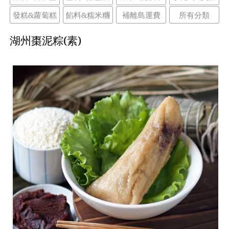
發糕&蘿蔔糕
餡料&糯米糰
補離島運費
所有分類
湖州棗泥粽(素)