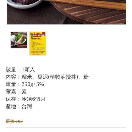
數量：1顆入
內容：糯米、棗泥(植物油攪拌)、糖
重量：250g±5
%
葷素：素
保存：冷凍6個月
產地：台灣
原價 : 95