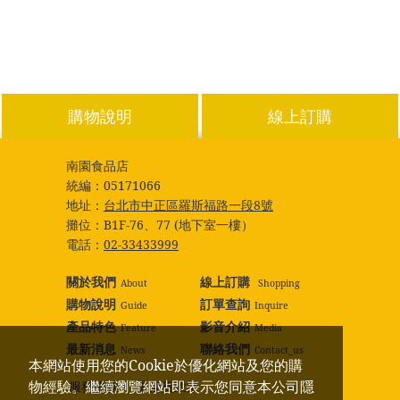
購物說明
線上訂購
南園食品店
統編：
05171066
地址：
台北市中正區羅斯福路一段8號
攤位：
B1F-76、77 (地下室一樓）
電話：
02-33433999
關於我們
線上訂購
About
Shopping
購物說明
訂單查詢
Guide
Inquire
產品特色
影音介紹
Feature
Media
最新消息
聯絡我們
News
Contact_us
本網站使用您的Cookie於優化網站及您的購
物經驗。繼續瀏覽網站即表示您同意本公司隱
服務條款
｜
退換貨政策