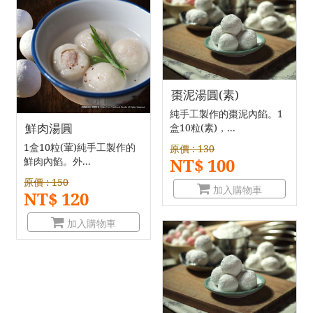
棗泥湯圓(素)
純手工製作的棗泥內餡。1
鮮肉湯圓
盒10粒(素)，...
1盒10粒(葷)純手工製作的
原價 : 130
NT$ 100
鮮肉內餡。外...
原價 : 150
加入購物車
NT$ 120
加入購物車