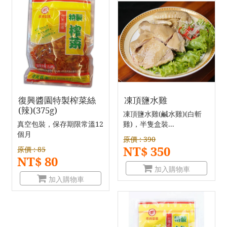
復興醬園特製榨菜絲
凍頂鹽水雞
(辣)(375g)
凍頂鹽水雞(鹹水雞)(白斬
真空包裝，保存期限常溫12
雞)，半隻盒裝...
個月
原價 : 390
NT$ 350
原價 : 85
NT$ 80
加入購物車
加入購物車