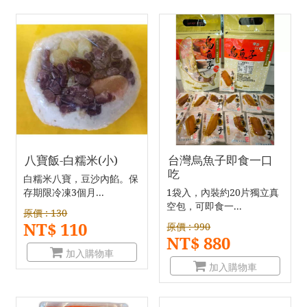
八寶飯-白糯米(小)
台灣烏魚子即食一口
吃
白糯米八寶，豆沙內餡。保
存期限冷凍3個月...
1袋入，內裝約20片獨立真
空包，可即食一...
原價 : 130
NT$ 110
原價 : 990
NT$ 880
加入購物車
加入購物車