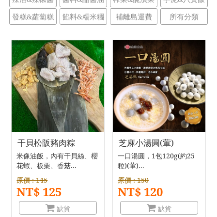
發糕&蘿蔔糕
餡料&糯米糰
補離島運費
所有分類
干貝松阪豬肉粽
芝麻小湯圓(葷)
米像油飯，內有干貝絲、櫻
一口湯圓，1包120g(約25
花蝦、板栗、香菇...
粒)(葷)...
原價 : 145
原價 : 150
NT$ 125
NT$ 120
缺貨
缺貨