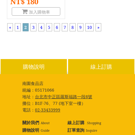
NT$ 180
加入購物車
«
1
2
3
4
5
6
7
8
9
10
»
購物說明
線上訂購
南園食品店
統編：
05171066
地址：
台北市中正區羅斯福路一段8號
攤位：
B1F-76、77 (地下室一樓）
電話：
02-33433999
關於我們
線上訂購
About
Shopping
購物說明
訂單查詢
Guide
Inquire