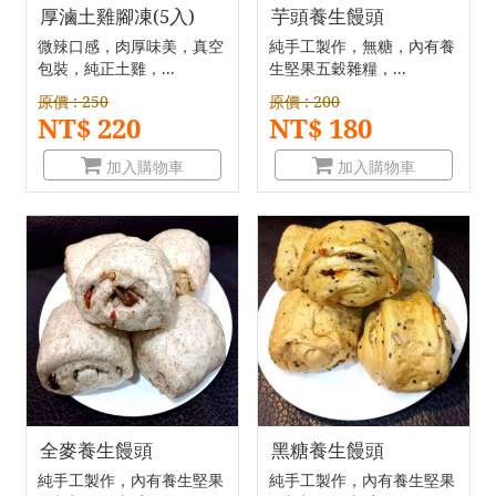
厚滷土雞腳凍(5入)
芋頭養生饅頭
微辣口感，肉厚味美，真空
純手工製作，無糖，內有養
包裝，純正土雞，...
生堅果五穀雜糧，...
原價 : 250
原價 : 200
NT$ 220
NT$ 180
加入購物車
加入購物車
全麥養生饅頭
黑糖養生饅頭
純手工製作，內有養生堅果
純手工製作，內有養生堅果