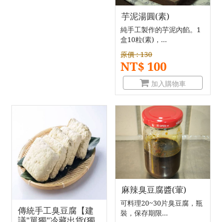
芋泥湯圓(素)
純手工製作的芋泥內餡。1
盒10粒(素)，...
原價 : 130
NT$ 100
加入購物車
麻辣臭豆腐醬(葷)
可料理20~30片臭豆腐，瓶
傳統手工臭豆腐【建
裝，保存期限...
議"單獨"冷藏出貨(獨