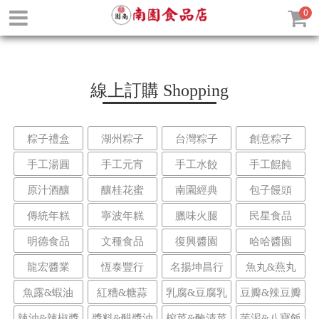
0
線上訂購
Shopping
粽子禮盒
湖州粽子
台灣粽子
創意粽子
手工湯圓
手工元宵
手工水餃
手工餛飩
原汁酒釀
釀桂花蜜
南園經典
包子饅頭
傳統年糕
寧波年糕
臘味火腿
民星食品
明德食品
文種食品
復興醬園
哈哈醬園
龍宏醬業
恆泰豐行
名揚坤昌行
魚丸&燕丸
魚露&蝦油
紅糟&糖蒜
乳腐&豆腐乳
豆瓣&辣豆瓣
辣油&辣椒醬
醬料&醋醬油
榨菜&醃漬菜
芋泥&八寶飯