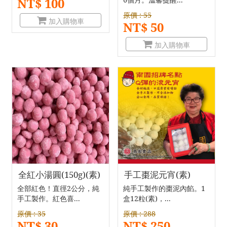
NT$ 100
原價 : 55
加入購物車
NT$ 50
加入購物車
全紅小湯圓(150g)(素)
手工棗泥元宵(素)
全部紅色！直徑2公分，純
純手工製作的棗泥內餡。1
手工製作。紅色喜...
盒12粒(素)，...
原價 : 35
原價 : 288
NT$ 30
NT$ 250