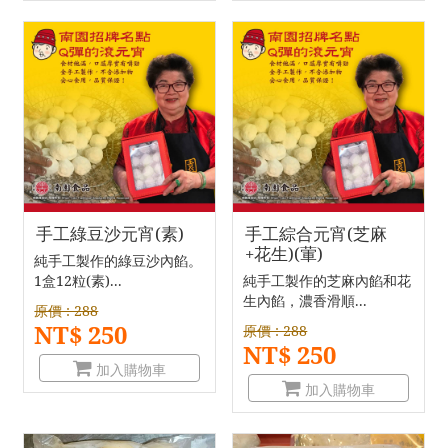
手工綠豆沙元宵(素)
手工綜合元宵(芝麻
+花生)(葷)
純手工製作的綠豆沙內餡。
1盒12粒(素)...
純手工製作的芝麻內餡和花
生內餡，濃香滑順...
原價 : 288
NT$ 250
原價 : 288
NT$ 250
加入購物車
加入購物車