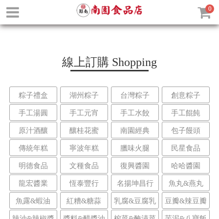
0
線上訂購
Shopping
粽子禮盒
湖州粽子
台灣粽子
創意粽子
手工湯圓
手工元宵
手工水餃
手工餛飩
原汁酒釀
釀桂花蜜
南園經典
包子饅頭
傳統年糕
寧波年糕
臘味火腿
民星食品
明德食品
文種食品
復興醬園
哈哈醬園
龍宏醬業
恆泰豐行
名揚坤昌行
魚丸&燕丸
魚露&蝦油
紅糟&糖蒜
乳腐&豆腐乳
豆瓣&辣豆瓣
辣油&辣椒醬
醬料&醋醬油
榨菜&醃漬菜
芋泥&八寶飯