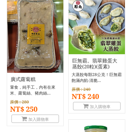
巨無霸。翡翠雞蛋大
蒸餃(20粒)(蛋素)
大蒸餃每顆28公克！巨無霸
廣式蘿蔔糕
飽滿內餡-清脆...
葷食，純手工，內有在來
原價 : 240
米、蘿蔔絲、豬肉絲...
NT$ 240
原價 : 280
加入購物車
NT$ 250
加入購物車