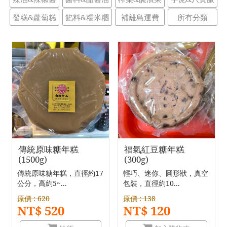
發糕&蘿蔔糕
餡料&糯米糰
補離島運費
所有分類
傳統原味糖年糕
福氣紅豆糖年糕
(1500g)
(300g)
傳統原味糖年糕，直徑約17
輕巧、迷你、圓形狀，真空
公分，高約5~...
包裝，直徑約10...
原價 : 620
原價 : 138
NT$ 520
NT$ 120