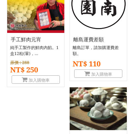
手工鮮肉元宵
離島運費差額
純手工製作的鮮肉內餡。1
離島訂單，請加購運費差
盒12粒(葷)，...
額。
NT$ 110
原價 : 288
NT$ 250
加入購物車
加入購物車