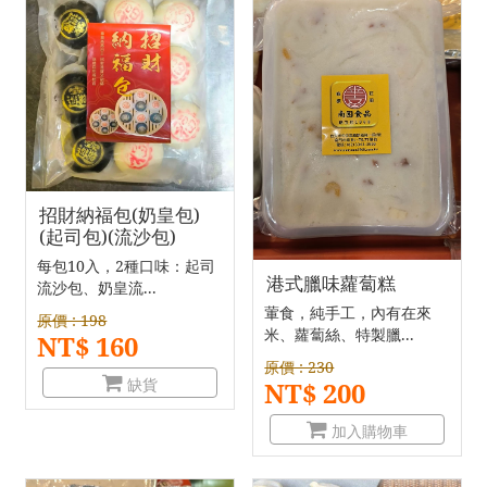
招財納福包(奶皇包)
(起司包)(流沙包)
每包10入，2種口味：起司
港式臘味蘿蔔糕
流沙包、奶皇流...
葷食，純手工，內有在來
原價 : 198
米、蘿蔔絲、特製臘...
NT$ 160
原價 : 230
缺貨
NT$ 200
加入購物車