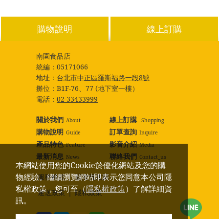
購物說明
線上訂購
南園食品店
統編：
05171066
地址：
台北市中正區羅斯福路一段8號
攤位：
B1F-76、77 (地下室一樓）
電話：
02-33433999
關於我們
線上訂購
About
Shopping
購物說明
訂單查詢
Guide
Inquire
產品特色
影音介紹
Feature
Media
最新消息
聯絡我們
News
Contact_us
本網站使用您的Cookie於優化網站及您的購
物經驗。繼續瀏覽網站即表示您同意本公司隱
服務條款
｜
退換貨政策
私權政策，您可至（
隱私權政策
）了解詳細資
運送政策
｜
隱私政策
訊。