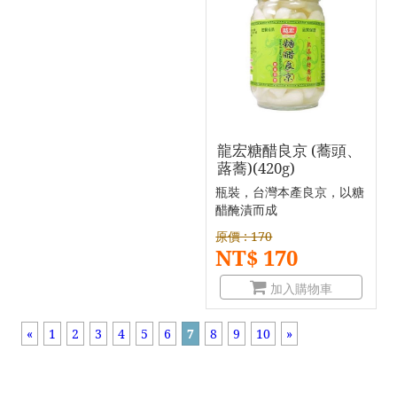
龍宏糖醋良京 (蕎頭、
蕗蕎)(420g)
瓶裝，台灣本產良京，以糖
醋醃漬而成
原價 : 170
NT$ 170
加入購物車
«
1
2
3
4
5
6
7
8
9
10
»